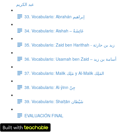
عبد الكريم
33. Vocabulario: Abrahán إبراهيم
34. Vocabulario: Aishah – عَائِشَةُ
35. Vocabulario: Zaid ben Harithah - زيد بن حارثة
36. Vocabulario: Usamah ben Zaid – أسامة بن زيد
37. Vocabulario: Malik مَلِك y Al-Malik المَلِك
38. Vocabulario: Al-ŷinn جِنّ
39. Vocabulario: Shaīṭān شَيْطان
EVALUACIÓN FINAL