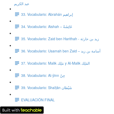
عبد الكريم
33. Vocabulario: Abrahán إبراهيم
34. Vocabulario: Aishah – عَائِشَةُ
35. Vocabulario: Zaid ben Harithah - زيد بن حارثة
36. Vocabulario: Usamah ben Zaid – أسامة بن زيد
37. Vocabulario: Malik مَلِك y Al-Malik المَلِك
38. Vocabulario: Al-ŷinn جِنّ
39. Vocabulario: Shaīṭān شَيْطان
EVALUACIÓN FINAL