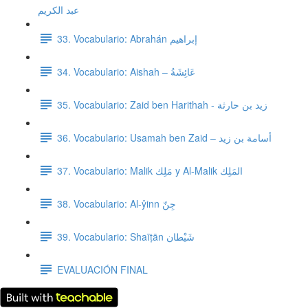
عبد الكريم
33. Vocabulario: Abrahán إبراهيم
34. Vocabulario: Aishah – عَائِشَةُ
35. Vocabulario: Zaid ben Harithah - زيد بن حارثة
36. Vocabulario: Usamah ben Zaid – أسامة بن زيد
37. Vocabulario: Malik مَلِك y Al-Malik المَلِك
38. Vocabulario: Al-ŷinn جِنّ
39. Vocabulario: Shaīṭān شَيْطان
EVALUACIÓN FINAL