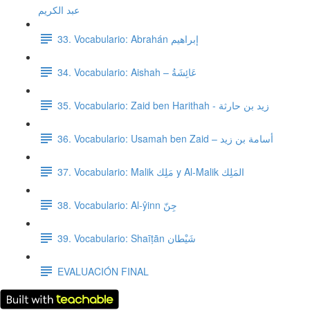
عبد الكريم
33. Vocabulario: Abrahán إبراهيم
34. Vocabulario: Aishah – عَائِشَةُ
35. Vocabulario: Zaid ben Harithah - زيد بن حارثة
36. Vocabulario: Usamah ben Zaid – أسامة بن زيد
37. Vocabulario: Malik مَلِك y Al-Malik المَلِك
38. Vocabulario: Al-ŷinn جِنّ
39. Vocabulario: Shaīṭān شَيْطان
EVALUACIÓN FINAL